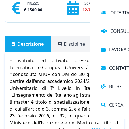
PREZZO
SCADENZA
€ 1500,00
12/08/2026
OFFERT
CONSUL
Descrizione
Discipline
Pagament
LAVORA 
È istituito ed attivato presso l’Università
Telematica e-Campus (Università Legalmente
CONTATT
riconosciuta MIUR con DM del 30 giugno 2006) a
partire dall’anno accademico 2024/2025, il Master
BLOG
Universitario di I° Livello in Italiano L2 in:
“L’insegnamento dell’Italiano agli stranieri L2”.
Il master è titolo di specializzazione in italiano L2
CERCA
di cui all’articolo 3, comma 2, e all’allegato A al DM
23 febbraio 2016, n. 92, in quanto inserito dal
Ministero dell’Istruzione e del Merito tra i titoli di