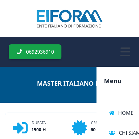
0692936910
Menu
MASTER ITALIANO L2
HOME
DURATA
CREDITI
1500 H
60 CFU
CHI SIA