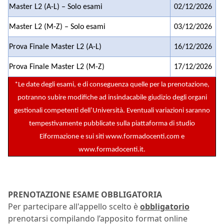
Master L2 (A-L) – Solo esami
02/12/2026
Master L2 (M-Z) – Solo esami
03/12/2026
Prova Finale Master L2 (A-L)
16/12/2026
Prova Finale Master L2 (M-Z)
17/12/2026
*Le date degli esami, e di conseguenza quelle per la prenotazione,
potranno subire modifiche ad insindacabile giudizio degli organi
gestionali competenti dell’Università. Eventuali variazioni saranno
tempestivamente pubblicate sulla piattaforma di studio
Eiformazione e sui siti
www.formadocenti.com
e
www.formadocenti.it
.
PRENOTAZIONE ESAME OBBLIGATORIA
Per partecipare all'appello scelto è
obbligatorio
prenotarsi compilando l’apposito format online