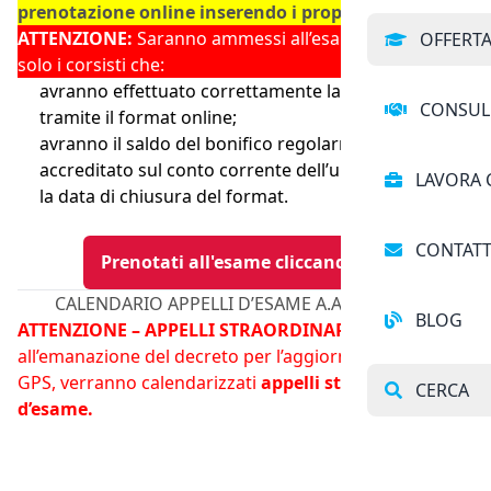
prenotazione online inserendo i propri recapiti.
ATTENZIONE:
Saranno ammessi all’esame conclusivo
OFFERT
solo i corsisti che:
avranno effettuato correttamente la prenotazione
CONSUL
tramite il format online;
avranno il saldo del bonifico regolarmente
accreditato sul conto corrente dell’università entro
LAVORA 
la data di chiusura del format.
CONTATT
Prenotati all'esame cliccando qui
CALENDARIO APPELLI D’ESAME A.A. 2025/2026
BLOG
ATTENZIONE – APPELLI STRAORDINARI:
In seguito
all’emanazione del decreto per l’aggiornamento delle
GPS, verranno calendarizzati
appelli straordinari
CERCA
d’esame.