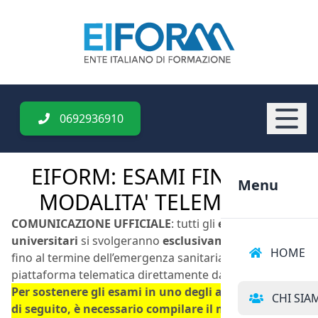
0692936910
EIFORM: ESAMI FINALI IN
Menu
MODALITA' TELEMATICA
COMUNICAZIONE UFFICIALE
: tutti gli
esami
universitari
si svolgeranno
esclusivamente online
HOME
fino al termine dell’emergenza sanitaria, tramite
piattaforma telematica direttamente da casa.
Per sostenere gli esami in uno degli appelli indicati
CHI SIA
di seguito, è necessario compilare il modulo di