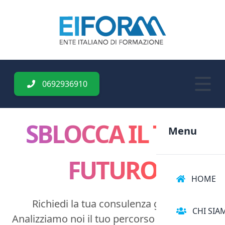
0692936910
SBLOCCA IL TUO
Menu
FUTURO
HOME
Richiedi la tua consulenza gratuita.
CHI SIA
Analizziamo noi il tuo percorso accademico