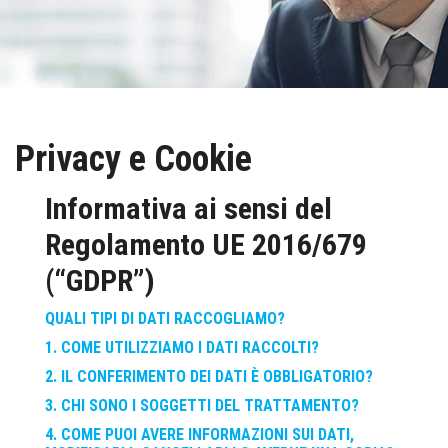
OFFERTA FORMATIVA
CONSULENZA GRATUITA
Privacy e Cookie
LAVORA CON NOI
Informativa ai sensi del
CONTATTI
Regolamento UE 2016/679
BLOG
(“GDPR”)
QUALI TIPI DI DATI RACCOGLIAMO?
1. COME UTILIZZIAMO I DATI RACCOLTI?
2. IL CONFERIMENTO DEI DATI È OBBLIGATORIO?
3. CHI SONO I SOGGETTI DEL TRATTAMENTO?
4. COME PUOI AVERE INFORMAZIONI SUI DATI,