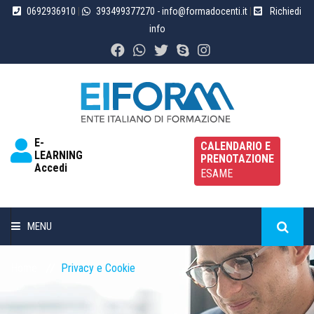
0692936910
|
393499377270
- info@formadocenti.it
|
Richiedi
info
E-
CALENDARIO E
LEARNING
PRENOTAZIONE
Accedi
ESAME
MENU
HOME
Home
Privacy e Cookie
CHI SIAMO