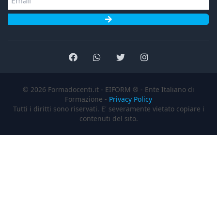
Facebook
Whatsapp
Twitter
Instagram
© 2026 Formadocenti.it - EIFORM ® - Ente Italiano di
Formazione -
Privacy Policy
Tutti i diritti sono riservati. E' severamente vietato copiare i
contenuti del sito.