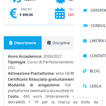
PREZZO
SCADENZA
OFFERT
€ 450,00
12/08/2026
CONSUL
LAVORA 
Descrizione
Discipline
Pagament
CONTATT
Anno Accademico
: 2026/2027
Tipologia
: Corso di Perfezionamento 1500 ore - 60
CFU
BLOG
Attivazione Piattaforma:
entro 24/48 ore
Certificato Rilasciato gratuitamente
Modalità di erogazione
: full online con
CERCA
piattaforma telematica accessibile H24
Costo
: 450 euro (interamente rateizzabili e
detraibili) + 16 per la marca da bollo da