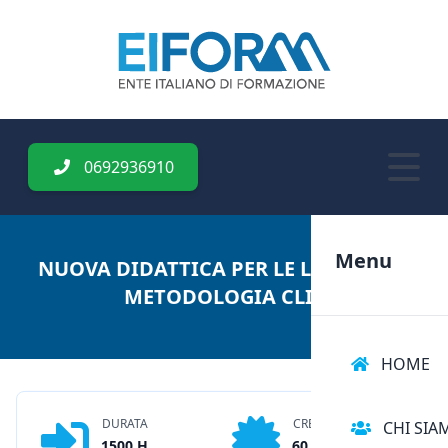
0692936910
Menu
NUOVA DIDATTICA PER LE LINGUE: LA
METODOLOGIA CLIL
HOME
DURATA
CREDITI
CHI SIA
1500 H
60 CFU