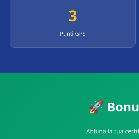
3
Punti GPS
🚀 Bonus
Abbina la tua cert