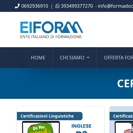
0692936910
|
393499377270
- info@formadoce
HOME
CHI SIAMO
OFFERTA FO
CE
Certificazioni Linguistiche
Certificaz