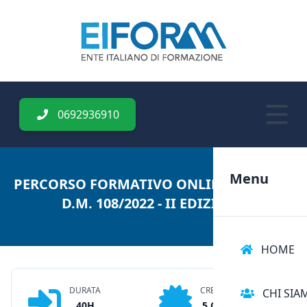
0692936910
Menu
PERCORSO FORMATIVO ONLINE DA 5 CFU
D.M. 108/2022 - II EDIZIONE
HOME
DURATA
CREDITI
CHI SIA
40H
5 CFU