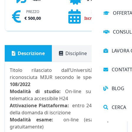
PREZZO
SCADENZA
OFFERT
€ 500,00
Iscrizioni chiuse
CONSUL
LAVORA 
Descrizione
Discipline
Pagament
CONTATT
Titolo rilasciato dall’Università Ecampus
riconosciuta MIUR secondo le specifiche al
DM
108/2022
BLOG
Modalità di studio:
On-line su piattaforma
telematica accessibile H24
Attivazione Piattaforma:
entro 24 ore dall'invio
CERCA
della domanda di iscrizione
Modalità esame:
on-line (esami ripetibili
gratuitamente)