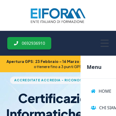
0692936910
Apertura GPS: 23 Febbraio – 16 Marzo
— Iscriviti ora per
Menu
ottenere fino a 3 punti GPS
ACCREDITATE ACCREDIA - RICONOSCIUTE MIM
HOME
Certificazioni
CHI SIA
Informatiche
GPS