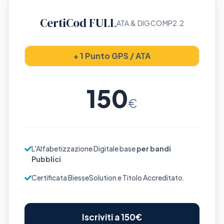
CertiCod FULL
ATA & DIGCOMP2.2
+ 1 Punto GPS / ATA
150
€
L'Alfabetizzazione Digitale base
per bandi
Pubblici
Certificata BiesseSolution e Titolo Accreditato.
Iscriviti a 150€