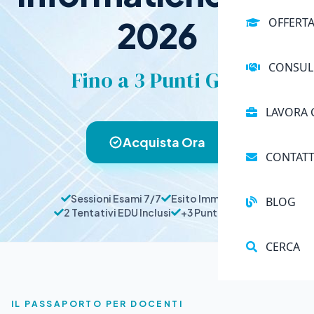
2026
OFFERT
CONSUL
Fino a 3 Punti GPS
LAVORA 
Acquista Ora
CONTATT
Sessioni Esami 7/7
Esito Immediato
BLOG
2 Tentativi EDU Inclusi
+3 Punti Massimi
CERCA
IL PASSAPORTO PER DOCENTI