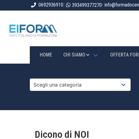
0692936910
|
- info@formadocent
393499377270
HOME
CHI SIAMO
OFFERTA FOR
Dicono di NOI