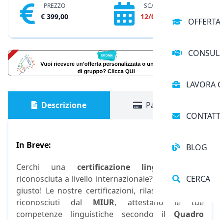
PREZZO
SCADENZA
€ 399,00
12/08/2026
OFFERT
CONSUL
LAVORA 
Descrizione
Pagamento
CONTATT
In Br
eve:
BLOG
Cerchi una
certificazione linguistica C2
CERCA
riconosciuta a livello internazionale? Sei nel posto
giusto! Le nostre certificazioni, rilasciate da Enti
riconosciuti dal
MIUR
, attestano le tue
competenze linguistiche secondo il
Quadro