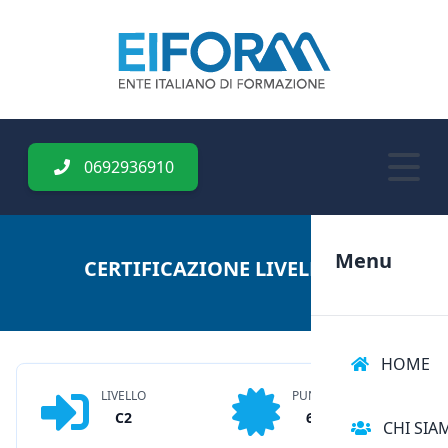
0692936910
Menu
CERTIFICAZIONE LIVELLO C2
HOME
LIVELLO
PUNTI
C2
6
CHI SIA