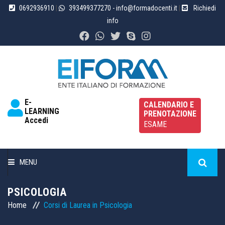
0692936910
|
393499377270
- info@formadocenti.it
|
Richiedi
info
E-
CALENDARIO E
LEARNING
PRENOTAZIONE
Accedi
ESAME
MENU
HOME
PSICOLOGIA
Home
Corsi di Laurea in Psicologia
CHI SIAMO