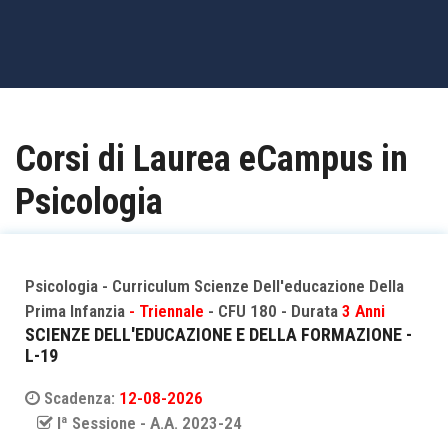
OFFERTA FORMATIVA
CONSULENZA GRATUITA
Corsi di Laurea eCampus in
LAVORA CON NOI
Psicologia
CONTATTI
BLOG
Psicologia - Curriculum Scienze Dell'educazione Della
Prima Infanzia
- Triennale
- CFU 180 - Durata
3 Anni
SCIENZE DELL'EDUCAZIONE E DELLA FORMAZIONE -
L-19
Scadenza:
12-08-2026
Iª Sessione - A.A. 2023-24