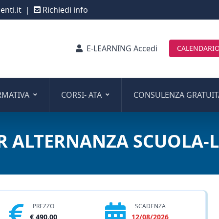
nti.it
|
Richiedi info
E-LEARNING Accedi
CALENDARIO
RMATIVA
CORSI- ATA
CONSULENZA GRATUIT
R ALTERNANZA SCUOLA-
PREZZO
SCADENZA
€ 490,00
12/08/2026