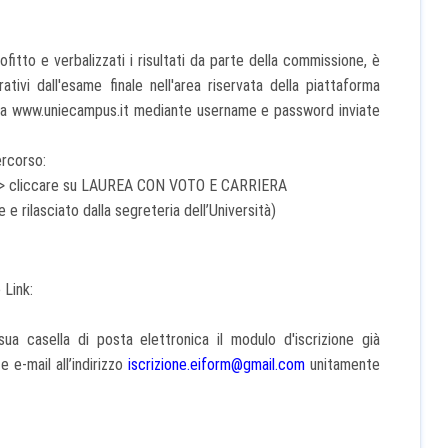
rofitto e verbalizzati i risultati da parte della commissione, è
tivi dall'esame finale nell'area riservata della piattaforma
 da www.uniecampus.it mediante username e password inviate
ercorso:
ati –> cliccare su LAUREA CON VOTO E CARRIERA
e e rilasciato dalla segreteria dell’Università)
 Link:
sua casella di posta elettronica il modulo d'iscrizione già
 e-mail all’indirizzo
iscrizione.eiform@gmail.com
unitamente