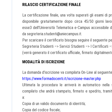
RILASCIO CERTIFICAZIONE FINALE
La certificazione finale, una volta superati gli esami di p
disponibile gratuitamente dopo circa 45/50 giorni lavora
esse3 dell'Università Telematica e-Campus accessibile
da segreteria.studenti@uniecampus.it.
Per scaricare il certificato bisogna seguire il seguente p
Segreteria Studenti –> Servizi Studenti –> I Certific
(verrà generato il certificato ufficiale, firmato digitalment
MODALITÀ DI ISCRIZIONE
La domanda d'iscrizione va compilata On-Line al seguente
https://www.formadocenti.it/iscrizione-master.php
Ultimata la procedura le arriverà in automatico nella 
compilato che andrà stampato, firmato e spedito, tramite
a:
Copia di un valido documento di identità;
Copia del codice fiscale;