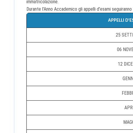
immatricolazione.
Durante l'Anno Accademico gli appelli d'esami seguiranno 
APPELLI D'
25 SETT
06 NOV
12 DIC
GENN
FEBBR
APRI
MAGG