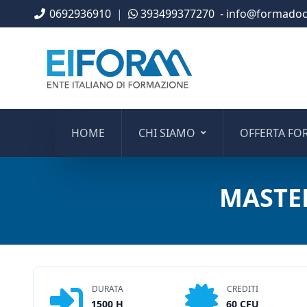
0692936910
|
393499377270
- info@formadoce
HOME
CHI SIAMO
OFFERTA FO
MASTE
DURATA
CREDITI
1500 H
60 CFU