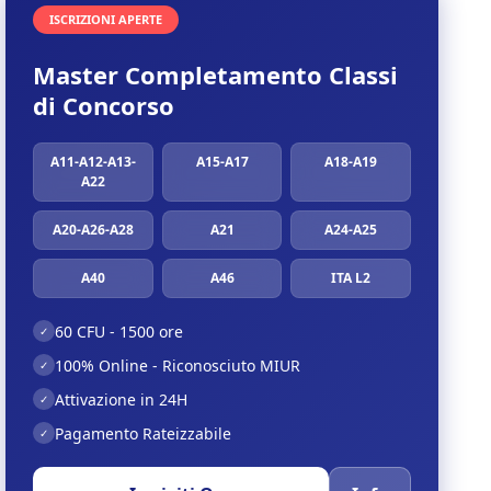
ISCRIZIONI APERTE
Master Completamento Classi
di Concorso
A11-A12-A13-
A15-A17
A18-A19
A22
A20-A26-A28
A21
A24-A25
A40
A46
ITA L2
60 CFU - 1500 ore
✓
100% Online - Riconosciuto MIUR
✓
Attivazione in 24H
✓
Pagamento Rateizzabile
✓