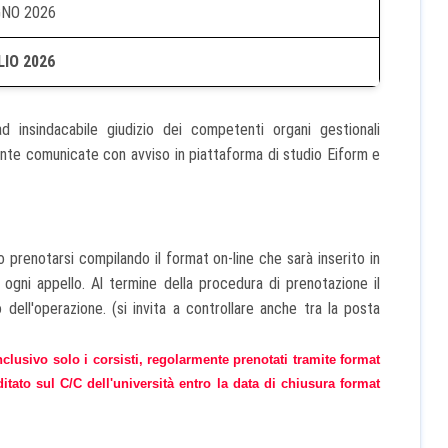
NO 2026
IO 2026
insindacabile giudizio dei competenti organi gestionali
mente comunicate con avviso in piattaforma di studio Eiform e
o prenotarsi compilando il format on-line che sarà inserito in
gni appello. Al termine della procedura di prenotazione il
 dell'operazione. (si invita a controllare anche tra la posta
sivo solo i corsisti, regolarmente prenotati tramite format
ditato sul C/C dell'università entro la data di chiusura format