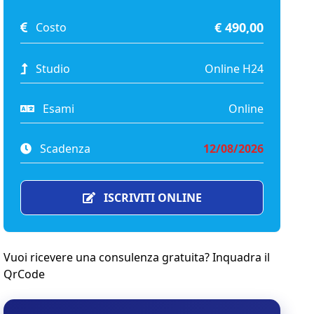
€ 490,00
Costo
Studio
Online H24
Esami
Online
Scadenza
12/08/2026
ISCRIVITI ONLINE
Vuoi ricevere una consulenza gratuita? Inquadra il
QrCode