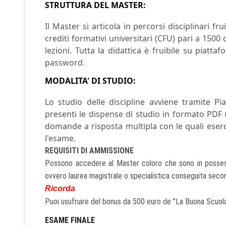
STRUTTURA DEL MASTER:
Il Master si articola in percorsi disciplinari f
crediti formativi universitari (CFU) pari a 1500 
lezioni. Tutta la didattica è fruibile su piat
password.
MODALITA' DI STUDIO
:
Lo studio delle discipline avviene tramite P
presenti le dispense di studio in formato PDF (
domande a risposta multipla con le quali eser
l'esame.
REQUISITI DI AMMISSIONE
Possono accedere al Master coloro che sono in possesso 
ovvero laurea magistrale o specialistica conseguita sec
Ricorda
Puoi usufruire del bonus d
a 500 euro de "La Buona Scuola"
ESAME FINALE