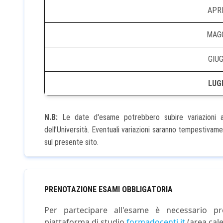
APRI
MAGG
GIUG
LUGL
N.B:
Le date d'esame potrebbero subire variazioni ad 
dell’Università. Eventuali variazioni saranno tempestiva
sul presente sito.
PRENOTAZIONE ESAMI OBBLIGATORIA
Per partecipare all'esame è necessario pr
piattaforma di studio
formadocenti.it
(area cal