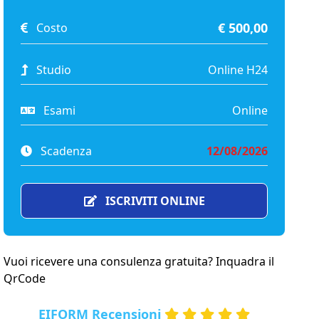
€ 500,00
Costo
Studio
Online H24
Esami
Online
Scadenza
12/08/2026
ISCRIVITI ONLINE
Vuoi ricevere una consulenza gratuita? Inquadra il
QrCode
EIFORM Recensioni