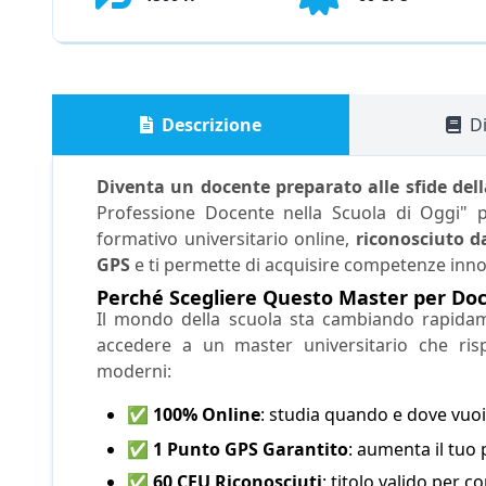
Descrizione
Di
Diventa un docente preparato alle sfide de
Professione Docente nella Scuola di Oggi" p
formativo universitario online,
riconosciuto d
GPS
e ti permette di acquisire competenze inno
Perché Scegliere Questo Master per Doc
Il mondo della scuola sta cambiando rapida
accedere a un master universitario che ris
moderni:
✅
100% Online
: studia quando e dove vuoi
✅
1 Punto GPS Garantito
: aumenta il tuo
✅
60 CFU Riconosciuti
: titolo valido per 