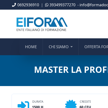
0692936910
|
393499377270
- info@formadoce
HOME
CHI SIAMO
OFFERTA FO
MASTER LA PROF
DURATA
CREDITI
1500 H
60 CFU