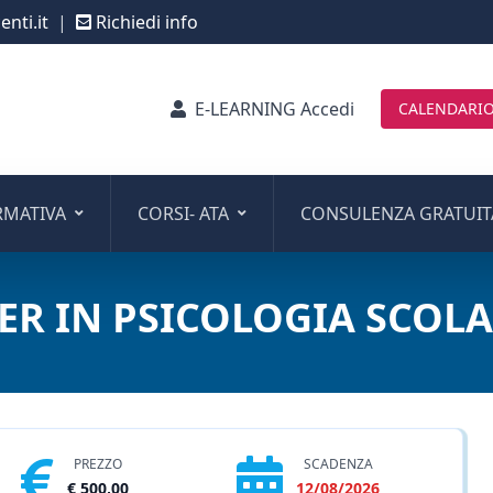
nti.it
|
Richiedi info
E-LEARNING Accedi
CALENDARIO
RMATIVA
CORSI- ATA
CONSULENZA GRATUIT
ER IN PSICOLOGIA SCOLA
PREZZO
SCADENZA
€ 500,00
12/08/2026