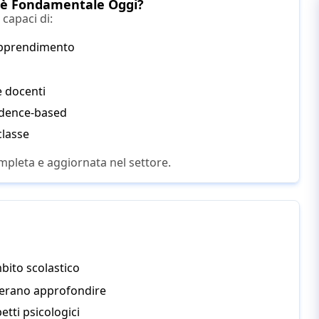
ca è Fondamentale Oggi?
capaci di:
 apprendimento
 e docenti
idence-based
classe
mpleta e aggiornata nel settore.
mbito scolastico
derano approfondire
etti psicologici