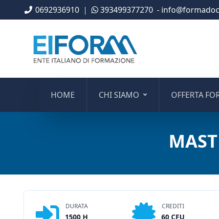
0692936910
|
393499377270
- info@formadoce
HOME
CHI SIAMO
OFFERTA FO
MAST
DURATA
CREDITI
1500 H
60 CFU