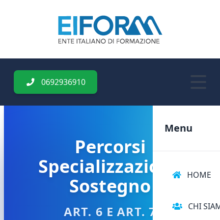
0692936910
Menu
Percorsi
Specializzazione
HOME
Sostegno
CHI SIA
ART. 6 E ART. 7