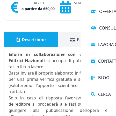
PREZZO
SCADENZA
a partire da 650,00
OFFERT
CONSUL
Descrizione
Pagamento
LAVORA 
Eiform in collaborazione con diverse Case
Editrici Nazionali
si occupa di pubblicare la tua
CONTATT
tesi o il tuo lavoro.
Basta inviare il proprio elaborato in formato word
BLOG
per una prima verifica gratuita e senza impegni
(valuteremo l’apporto scientifico alla materia
trattata).
CERCA
Solo in caso di risposta favorevole da parte
dell’editore si procederà alle fasi successive per
giungere alla pubblicazione dell’opera e