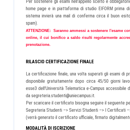
Per sostenere gli esami nell'appello scelto è obbligatori
home page e in piattaforma di studio EIFORM prima di o
sistema invierà una mail di conferma circa il buon esito
spam).
ATTENZIONE: Saranno ammessi a sostenere l'esame conclu
online, il cui bonifico a saldo risulti regolarmente accre
prenotazione.
RILASCIO CERTIFICAZIONE FINALE
La certificazione finale, una volta superati gli esami di p
disponibile gratuitamente dopo circa 45/50 giorni lavora
esse3 dell'Università Telematica e-Campus accessibile
da segreteria.studenti@uniecampus.it.
Per scaricare il certificato bisogna seguire il seguente p
Segreteria Studenti –> Servizi Studenti –> I Certific
(verrà generato il certificato ufficiale, firmato digitalment
MODALITÀ DI ISCRIZIONE