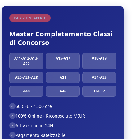
ISCRIZIONI APERTE
Master Completamento Classi
di Concorso
A11-A12-A13-
A15-A17
A18-A19
A22
A20-A26-A28
A21
A24-A25
A40
A46
ITA L2
60 CFU - 1500 ore
✓
100% Online - Riconosciuto MIUR
✓
Attivazione in 24H
✓
Pagamento Rateizzabile
✓