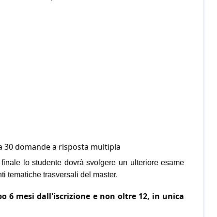
da 30 domande a risposta multipla
 finale lo studente dovrà svolgere un ulteriore esame
ti tematiche trasversali del master.
 6 mesi dall'iscrizione e non oltre 12, in unica