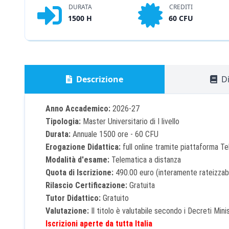
DURATA
CREDITI
1500 H
60 CFU
Descrizione
Di
Anno Accademico:
2026-27
Tipologia:
Master Universitario di I livello
Durata:
Annuale 1500 ore - 60 CFU
Erogazione Didattica:
full online tramite piattaforma T
Modalità d'esame:
Telematica a distanza
Quota di Iscrizione:
490.00 euro (interamente rateizzabi
Rilascio Certificazione:
Gratuita
Tutor Didattico:
Gratuito
Valutazione:
Il titolo è valutabile secondo i Decreti Minist
Iscrizioni aperte da tutta Italia