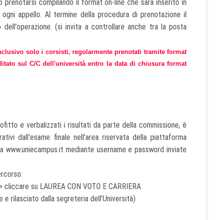
o prenotarsi compilando il format on-line che sarà inserito in
gni appello. Al termine della procedura di prenotazione il
 dell'operazione. (si invita a controllare anche tra la posta
sivo solo i corsisti, regolarmente prenotati tramite format
ditato sul C/C dell'università entro la data di chiusura format
rofitto e verbalizzati i risultati da parte della commissione, è
tivi dall'esame finale nell'area riservata della piattaforma
 da www.uniecampus.it mediante username e password inviate
ercorso:
ati –> cliccare su LAUREA CON VOTO E CARRIERA
e e rilasciato dalla segreteria dell’Università)