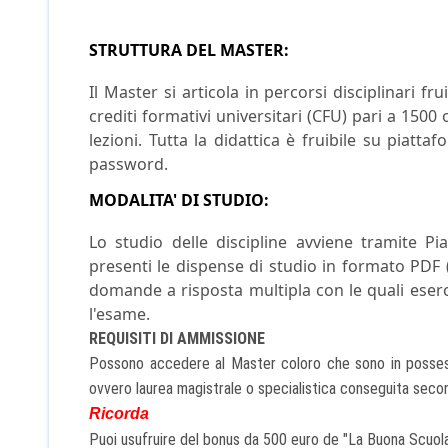
STRUTTURA DEL MASTER:
Il Master si articola in percorsi disciplinari f
crediti formativi universitari (CFU) pari a 1500 
lezioni. Tutta la didattica è fruibile su piat
password.
MODALITA' DI STUDIO
:
Lo studio delle discipline avviene tramite P
presenti le dispense di studio in formato PDF (
domande a risposta multipla con le quali eser
l'esame.
REQUISITI DI AMMISSIONE
Possono accedere al Master coloro che sono in possesso 
ovvero laurea magistrale o specialistica conseguita sec
Ricorda
Puoi usufruire del bonus d
a 500 euro de "La Buona Scuola"