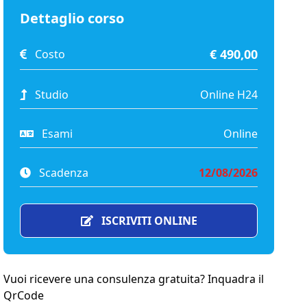
Dettaglio corso
€ 490,00
Costo
Studio
Online H24
Esami
Online
Scadenza
12/08/2026
ISCRIVITI ONLINE
Vuoi ricevere una consulenza gratuita? Inquadra il
QrCode