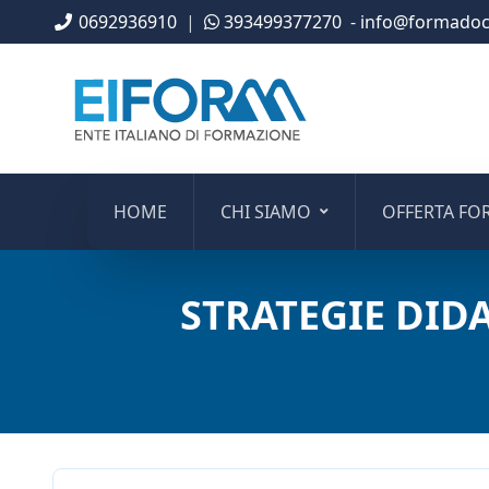
0692936910
|
393499377270
- info@formadoce
HOME
CHI SIAMO
OFFERTA FO
STRATEGIE DID