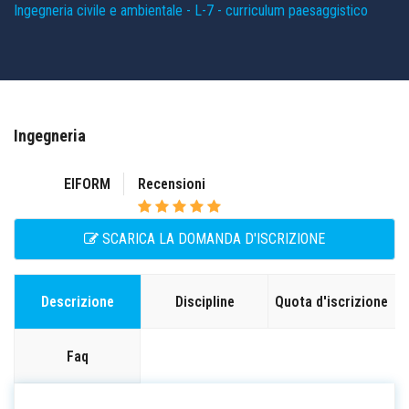
Ingegneria civile e ambientale - L-7 - curriculum paesaggistico
OFFERTA FORMATIVA
CONSULENZA GRATUITA
Ingegneria
LAVORA CON NOI
EIFORM
Recensioni
CONTATTI
BLOG
SCARICA LA DOMANDA D'ISCRIZIONE
Discipline
Quota d'iscrizione
Descrizione
Faq