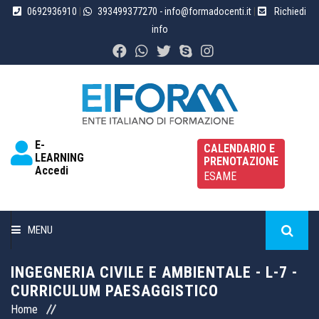
0692936910
|
393499377270
- info@formadocenti.it
|
Richiedi
info
E-
CALENDARIO E
LEARNING
PRENOTAZIONE
Accedi
ESAME
MENU
HOME
INGEGNERIA CIVILE E AMBIENTALE - L-7 -
CURRICULUM PAESAGGISTICO
CHI SIAMO
Home