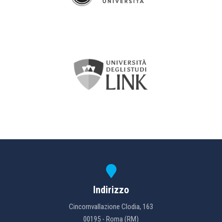
Indirizzo
Cincornvallazione Clodia, 163
00195 - Roma (RM)