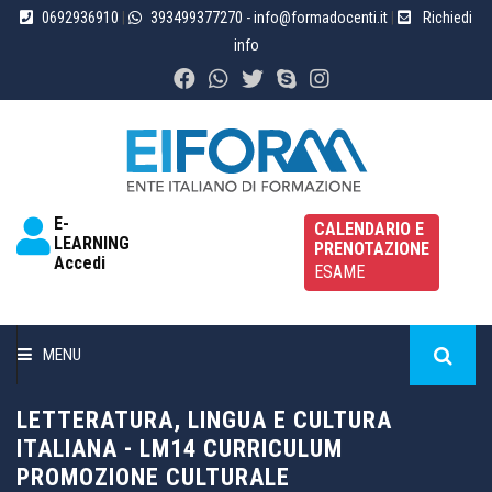
0692936910
|
393499377270
- info@formadocenti.it
|
Richiedi
info
E-
CALENDARIO E
LEARNING
PRENOTAZIONE
Accedi
ESAME
MENU
HOME
LETTERATURA, LINGUA E CULTURA
ITALIANA - LM14 CURRICULUM
PROMOZIONE CULTURALE
CHI SIAMO