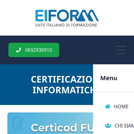
0692936910
CERTIFICAZIONI
Menu
INFORMATICHE
HOME
CHI SIA